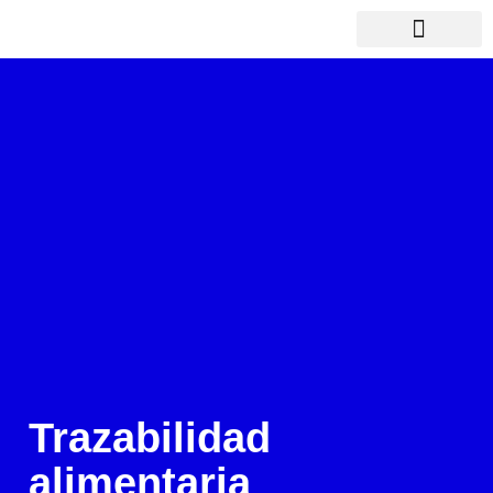
Qué hacemos
Nos respaldan
Trazabilidad
alimentaria